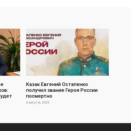
ое
Казак Евгений Остапенко
ов:
получил звание Героя России
будет
посмертно
6 августа, 2026