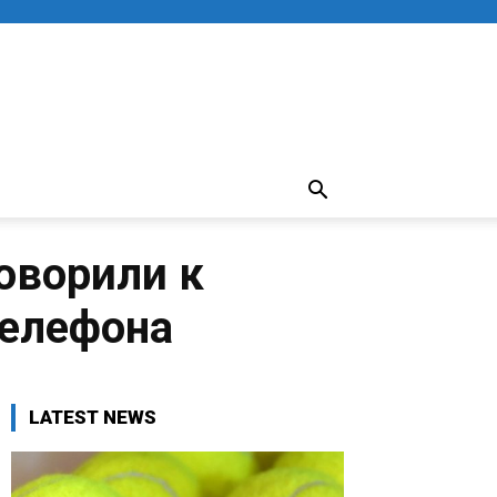
оворили к
телефона
LATEST NEWS