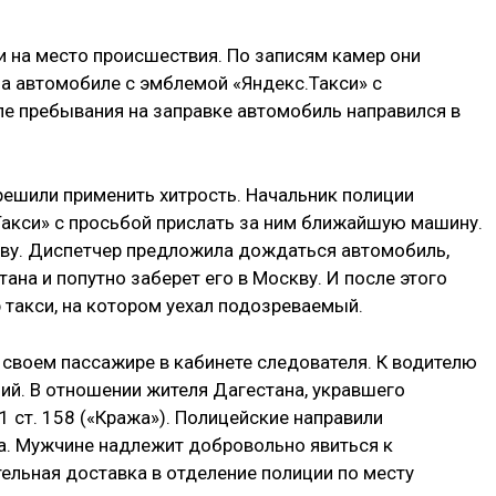
 на место происшествия. По записям камер они
на автомобиле с эмблемой «Яндекс.Такси» с
е пребывания на заправке автомобиль направился в
решили применить хитрость. Начальник полиции
Такси» с просьбой прислать за ним ближайшую машину.
скву. Диспетчер предложила дождаться автомобиль,
ана и попутно заберет его в Москву. И после этого
 такси, на котором уехал подозреваемый.
 своем пассажире в кабинете следователя. К водителю
зий. В отношении жителя Дагестана, укравшего
 1 ст. 158 («Кража»). Полицейские направили
ва. Мужчине надлежит добровольно явиться к
ельная доставка в отделение полиции по месту