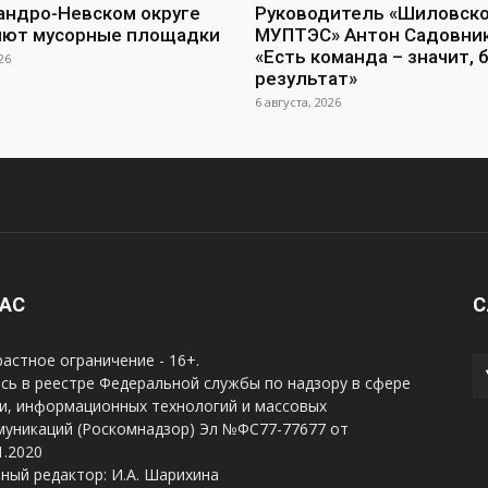
андро-Невском округе
Руководитель «Шиловск
яют мусорные площадки
МУПТЭС» Антон Садовник
«Есть команда – значит, 
26
результат»
6 августа, 2026
НАС
С
астное ограничение - 16+.
сь в реестре Федеральной службы по надзору в сфере
и, информационных технологий и массовых
муникаций (Роскомнадзор) Эл №ФС77-77677 от
1.2020
ный редактор: И.А. Шарихина