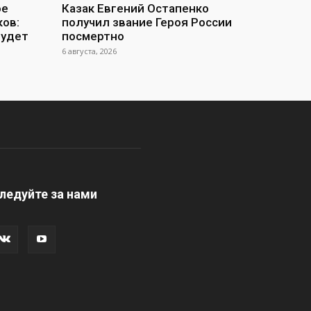
ое
Казак Евгений Остапенко
ов:
получил звание Героя России
будет
посмертно
6 августа, 2026
ледуйте за нами