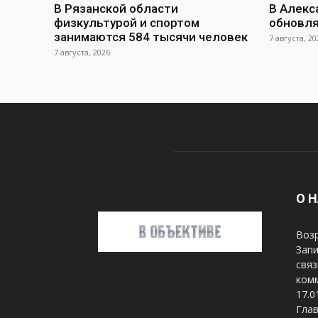
В Рязанской области
В Алекс
физкультурой и спортом
обновл
занимаются 584 тысячи человек
7 августа, 20
7 августа, 2026
О 
Возр
Запи
связ
ком
17.0
Глав