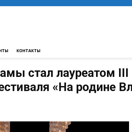
НТЫ
КОНТАКТЫ
амы стал лауреатом III
естиваля «На родине В