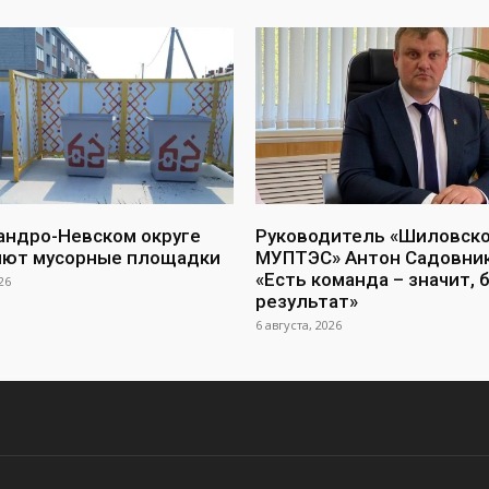
андро-Невском округе
Руководитель «Шиловск
яют мусорные площадки
МУПТЭС» Антон Садовник
«Есть команда – значит, 
26
результат»
6 августа, 2026