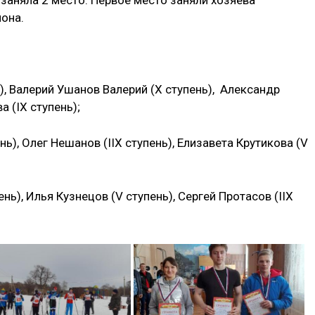
она.
), Валерий Ушанов Валерий (X ступень), Александр
а (IX ступень);
ь), Олег Нешанов (IIX ступень), Елизавета Крутикова (V
нь), Илья Кузнецов (V ступень), Сергей Протасов (IIX