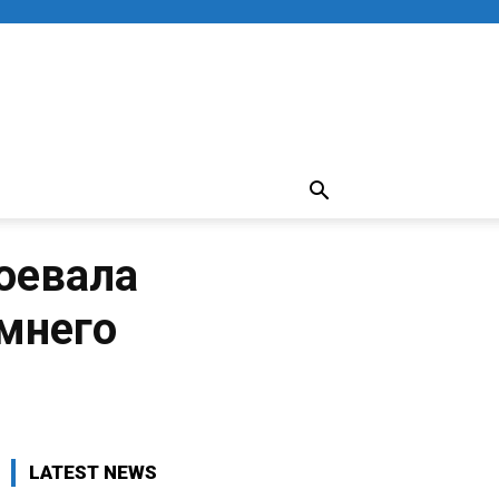
оевала
имнего
LATEST NEWS