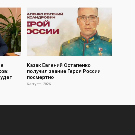
ое
Казак Евгений Остапенко
ов:
получил звание Героя России
будет
посмертно
6 августа, 2026